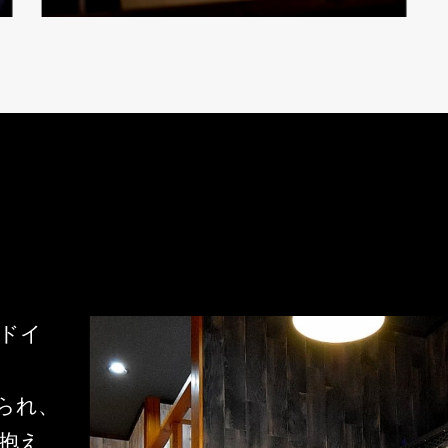
ドイ
られ、
抱え