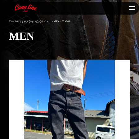
Cann line（キャノライン公式サイト）
>
MEN
>
CL-003
MEN