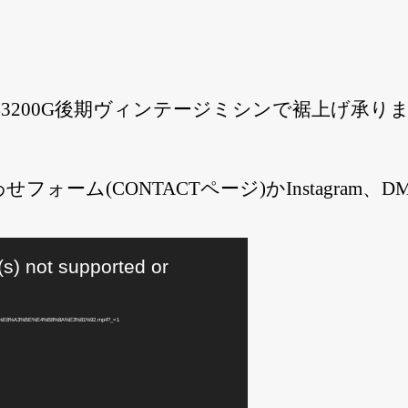
200G後期ヴィンテージミシンで裾上げ承ります！
フォーム(CONTACTページ)かInstagram
(s) not supported or
/09/%E8%A3%BE%E4%B8%8A%E3%81%92.mp4?_=1