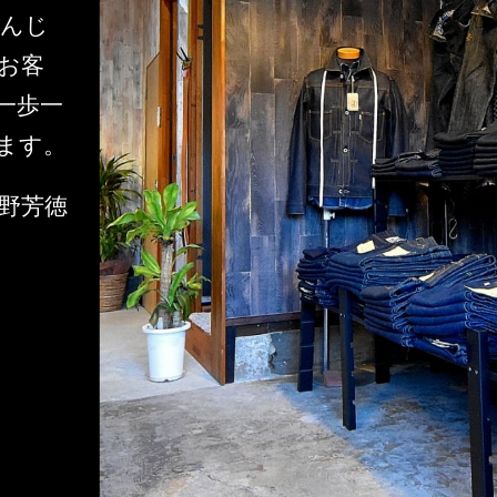
甘んじ
お客
一歩一
ます。
 狩野芳徳