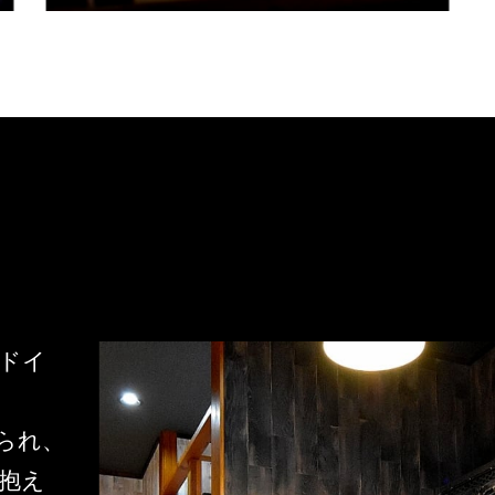
ドイ
られ、
抱え